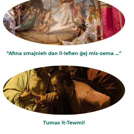
“Aħna smajnieh dan il-leħen ġej mis-sema …”
Tumas it-Tewmi!