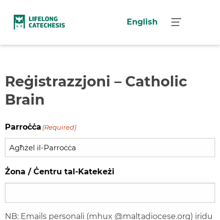
Skip
to
English
Menu
content
Reġistrazzjoni – Catholic
Brain
Parroċċa
(Required)
Żona / Ċentru tal-Katekeżi
NB: Emails personali (mhux @maltadiocese.org) iridu