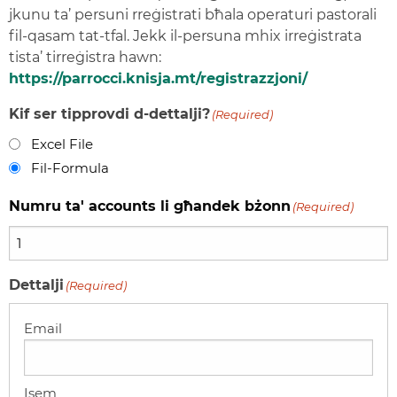
jkunu ta’ persuni rreġistrati bħala operaturi pastorali
fil-qasam tat-tfal. Jekk il-persuna mhix irreġistrata
tista’ tirreġistra hawn:
https://parrocci.knisja.mt/registrazzjoni/
Kif ser tipprovdi d-dettalji?
(Required)
Excel File
Fil-Formula
Numru ta' accounts li għandek bżonn
(Required)
Dettalji
(Required)