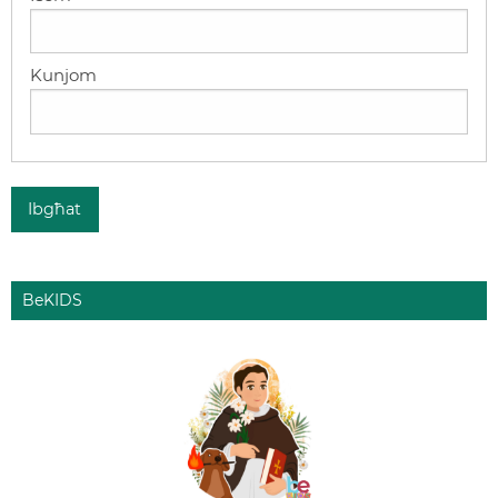
Ibgħat
BeKIDS